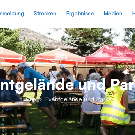
nmeldung
Strecken
Ergebnisse
Medien
H
ntgelände und Pa
Home
Eventgelände und Parken