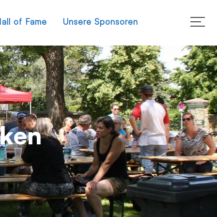
all of Fame
Unsere Sponsoren
rken