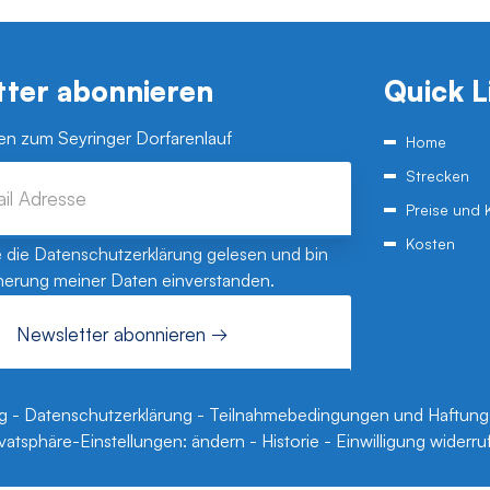
tter abonnieren
Quick L
ten zum Seyringer Dorfarenlauf
Home
Strecken
Preise und 
Kosten
e die
Datenschutzerklärung
gelesen und bin
herung meiner Daten einverstanden.
g
-
Datenschutzerklärung
-
Teilnahmebedingungen und Haftung
ivatsphäre-Einstellungen:
ändern
-
Historie
-
Einwilligung widerru