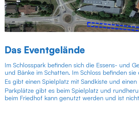
Das Eventgelände
Im Schlosspark befinden sich die Essens- und Ge
und Bänke im Schatten. Im Schloss befinden sie
Es gibt einen Spielplatz mit Sandkiste und einen 
Parkplätze gibt es beim Spielplatz und rundher
beim Friedhof kann genutzt werden und ist nicht 