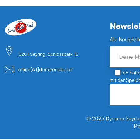
Newsle
Alle Neuigkei
2201 Seyring, Schlosspark 12
office[AT]dorfarenalauf.at
Ich hab
mit der Speic
Alternative:
© 2023
Dynamo Seyrin
Pr