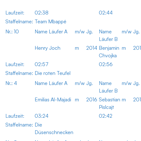
Laufzeit:
02:38
02:44
Staffelname:
Team Mbappé
Nr.: 10
Name Läufer A
m/w
Jg.
Name
m/w
Jg.
Läufer B
Henry Joch
m
2014
Benjamin
m
20
Chvojka
Laufzeit:
02:57
02:56
Staffelname:
Die roten Teufel
Nr.: 4
Name Läufer A
m/w
Jg.
Name
m/w
Jg.
Läufer B
Emilias Al-Majadi
m
2016
Sebastian
m
20
Pislcajt
Laufzeit:
03:24
02:42
Staffelname:
Die
Düsenschnecken