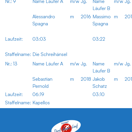
Nr.: 9
Name Läufer A
m/w
Jg.
Name
m/w
Jg.
Läufer B
Alessandro
m
2016
Massimo
m
20
Spagna
Spagna
Laufzeit:
03:03
03:22
Staffelname:
Die Schreihänsel
Nr.: 13
Name Läufer A
m/w
Jg.
Name
m/w
Jg.
Läufer B
Sebastian
m
2018
Jakob
m
20
Pernold
Schatz
Laufzeit:
06:19
03:10
Staffelname:
Kapellos