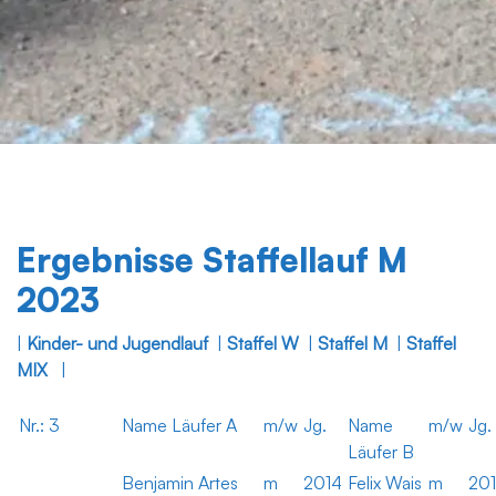
Ergebnisse Staffellauf M
2023
|
Kinder- und Jugendlauf
|
Staffel W
|
Staffel M
|
Staffel
MIX
|
Nr.: 3
Name Läufer A
m/w
Jg.
Name
m/w
Jg.
Läufer B
Benjamin Artes
m
2014
Felix Wais
m
20