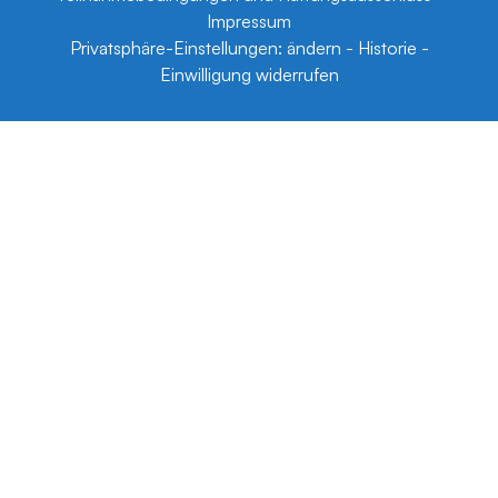
Impressum
Privatsphäre-Einstellungen:
ändern
-
Historie
-
Einwilligung widerrufen
Cookie Consent mit Real Cookie Banner